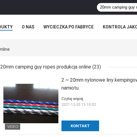
DUKTY
O NAS
WYCIECZKA PO FABRYCE
KONTROLA JAK
nline
20mm camping guy ropes produkcja online
(23)
2 ~ 20mm nylonowe liny kempingow
namiotu
Czytaj więcej
2021-12-20 15:10:02
KONTAKT