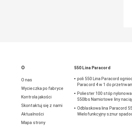
O
550 Lina Paracord
poli 550 Lina Paracord ogni
O nas
Paracord 4 w 1 do przetrwan
Wycieczka po fabryce
Poliester 100 stóp nylonowa
Kontrola jakości
550lbs Namiotowe liny naci
Skontaktuj się z nami
Odblaskowa lina Paracord 5
Aktualności
Wielofunkcyjny sznur spad
zewnątrz
Mapa strony