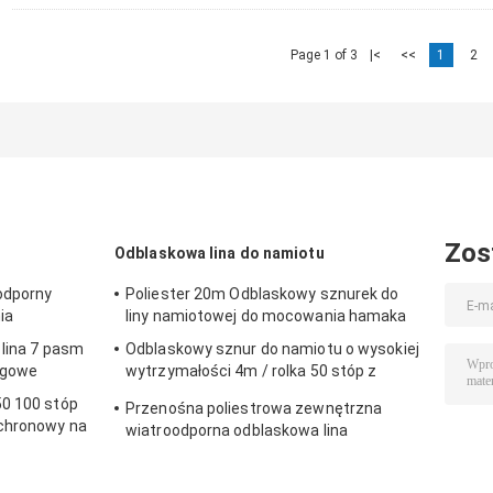
Page 1 of 3
|<
<<
1
2
Zos
Odblaskowa lina do namiotu
oodporny
Poliester 20m Odblaskowy sznurek do
ia
liny namiotowej do mocowania hamaka
 lina 7 pasm
Odblaskowy sznur do namiotu o wysokiej
ągowe
wytrzymałości 4m / rolka 50 stóp z
napinaczem
50 100 stóp
Przenośna poliestrowa zewnętrzna
ochronowy na
wiatroodporna odblaskowa lina
namiotowa na kemping