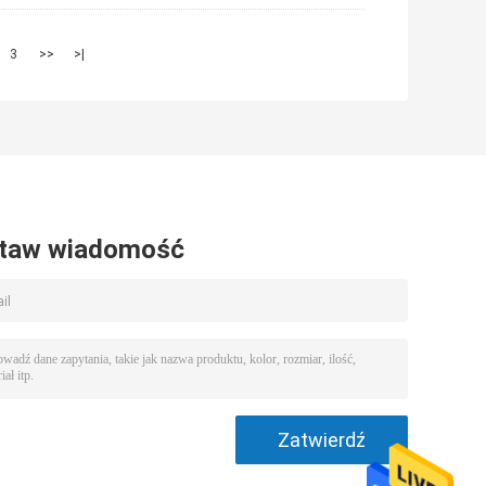
3
>>
>|
taw wiadomość