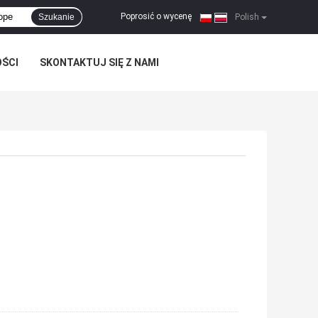
Poprosić o wycenę
Szukanie
|
Polish
OŚCI
SKONTAKTUJ SIĘ Z NAMI