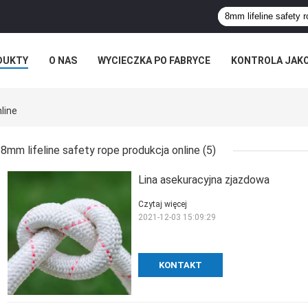
DUKTY
O NAS
WYCIECZKA PO FABRYCE
KONTROLA JAK
line
8mm lifeline safety rope produkcja online
(5)
Lina asekuracyjna zjazdowa
Czytaj więcej
2021-12-03 15:09:29
KONTAKT