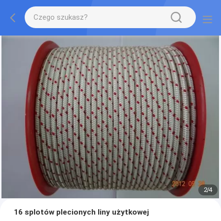
2
/
4
16 splotów plecionych liny użytkowej