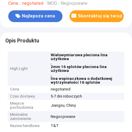
Cena：negotiated
MOQ：Negocjowane
Najlepsza cena
Skontaktuj się teraz
Opis Produktu
Wielowymiarowa pleciona lina
użytkowa
,
2mm 16 splotów pleciona lina
High Light
użytkowa
,
lina wspinaczkowa o dodatkowej
wytrzymałości 16 splotów
Cena
negotiated
Czas dostawy
5-7 dni roboczych
Miejsce
Jiangsu, Chiny
pochodzenia
Minimalne
Negocjowane
zamówienie
Nazwa handlowa
T&T