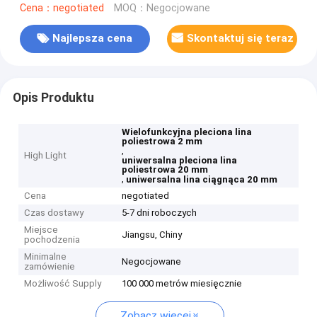
Cena：negotiated
MOQ：Negocjowane
Najlepsza cena
Skontaktuj się teraz
Opis Produktu
Wielofunkcyjna pleciona lina
poliestrowa 2 mm
,
High Light
uniwersalna pleciona lina
poliestrowa 20 mm
,
uniwersalna lina ciągnąca 20 mm
Cena
negotiated
Czas dostawy
5-7 dni roboczych
Miejsce
Jiangsu, Chiny
pochodzenia
Minimalne
Negocjowane
zamówienie
Możliwość Supply
100 000 metrów miesięcznie
Zobacz więcej