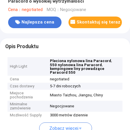
Paracord o wysokiej wytrzymałości
Cena：negotiated
MOQ：Negocjowane
Najlepsza cena
Skontaktuj się teraz
Opis Produktu
,
Pleciona nylonowa lina Paracord
,
550 nylonowa lina Paracord
High Light
kempingowe liny prowadzące
Paracord 550
Cena
negotiated
Czas dostawy
5-7 dni roboczych
Miejsce
Miasto Taizhou, Jiangsu, Chiny
pochodzenia
Minimalne
Negocjowane
zamówienie
Możliwość Supply
3000 metrów dziennie
Zobacz więcej