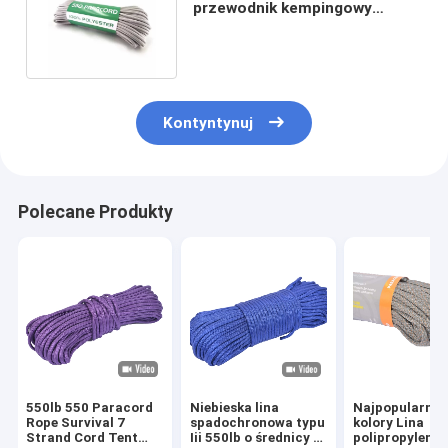
przewodnik kempingowy
Paracord o wysokiej
wytrzymałości
Kontyntynuj
Polecane Produkty
550lb 550 Paracord
Niebieska lina
Najpopularnie
Rope Survival 7
spadochronowa typu
kolory Lina
Strand Cord Tent
Iii 550lb o średnicy 4
polipropyleno