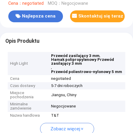
Cena：negotiated
MOQ：Negocjowane
Najlepsza cena
Skontaktuj się teraz
Opis Produktu
,
Przewód zasilający 3 mm
Hamak polipropylenowy Przewód
High Light
zasilający 3 mm
,
Przewód poliestrowo-nylonowy 5 mm
Cena
negotiated
Czas dostawy
5-7 dni roboczych
Miejsce
Jiangsu, Chiny
pochodzenia
Minimalne
Negocjowane
zamówienie
Nazwa handlowa
T&T
Zobacz więcej