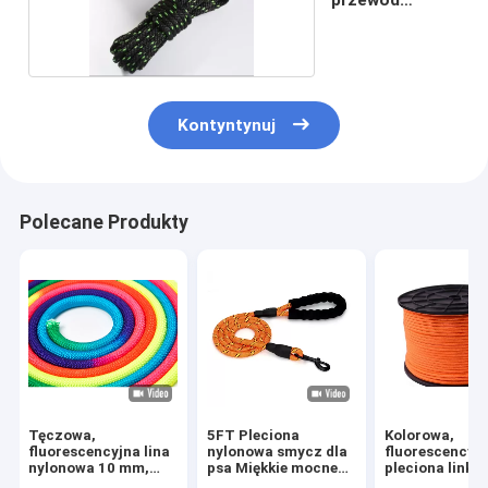
użytkowy
Kontyntynuj
Polecane Produkty
Tęczowa,
5FT Pleciona
Kolorowa,
fluorescencyjna lina
nylonowa smycz dla
fluorescencyjn
nylonowa 10 mm,
psa Miękkie mocne
pleciona linka
pleciony sznur
smycze dla psa 48
nylonowa 3 m