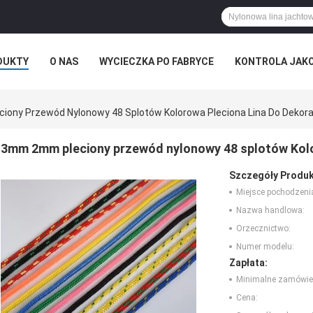
DUKTY
O NAS
WYCIECZKA PO FABRYCE
KONTROLA JAK
ony Przewód Nylonowy 48 Splotów Kolorowa Pleciona Lina Do Dekora
3mm 2mm pleciony przewód nylonowy 48 splotów Kolor
Szczegóły Produk
Miejsce pochodzeni
Nazwa handlowa:
Orzecznictwo:
Numer modelu:
Zapłata:
Minimalne zamówie
Cena: