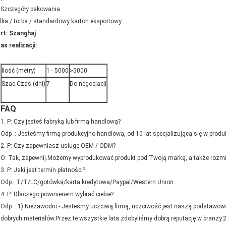
Szczegóły pakowania
lka / torba / standardowy karton eksportowy
rt: Szanghaj
as realizacji:
Ilość (metry)
1 - 5000
>5000
Szac.Czas (dni)
7
Do negocjacji
FAQ
1. P: Czy jesteś fabryką lub firmą handlową?
Odp .: Jesteśmy firmą produkcyjno-handlową, od 10 lat specjalizującą się w produ
2. P: Czy zapewniasz usługę OEM / ODM?
O: Tak, zapewnij.Możemy wyprodukować produkt pod Twoją marką, a także rozm
3. P: Jaki jest termin płatności?
Odp.: T/T/LC/gotówka/karta kredytowa/Paypal/Western Union.
4. P: Dlaczego powinienem wybrać ciebie?
Odp .: 1) Niezawodni - Jesteśmy uczciwą firmą, uczciwość jest naszą podstawow
dobrych materiałów.Przez te wszystkie lata zdobyliśmy dobrą reputację w branży.2