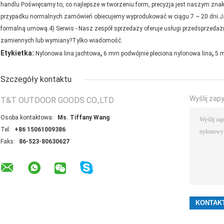
handlu.Poświęcamy to, co najlepsze w tworzeniu form, precyzja jest naszym zna
przypadku normalnych zamówień obiecujemy wyprodukować w ciągu 7 ~ 20 dni.
formalną umową.4) Serwis - Nasz zespół sprzedaży oferuje usługi przedsprzedażn
zamiennych lub wymiany?Tylko wiadomość.
,
,
Etykietka:
Nylonowa lina jachtowa
6 mm podwójnie pleciona nylonowa lina
5 
Szczegóły kontaktu
Wyślij zap
T&T OUTDOOR GOODS CO.,LTD
Osoba kontaktowa:
Ms. Tiffany Wang
Tel:
+86 15061009386
Faks:
86-523-80630627