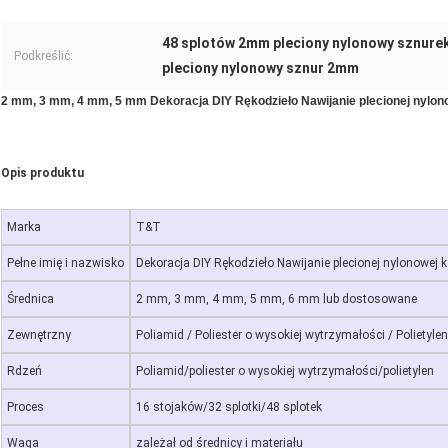
48 splotów 2mm pleciony nylonowy sznure
Podkreślić:
pleciony nylonowy sznur 2mm
2 mm, 3 mm, 4 mm, 5 mm
Dekoracja DIY Rękodzieło Nawijanie plecionej nylono
Opis produktu
Marka
T&T
Pełne imię i nazwisko
Dekoracja DIY Rękodzieło Nawijanie plecionej nylonowej k
Średnica
2 mm, 3 mm, 4 mm, 5 mm, 6 mm lub dostosowane
Zewnętrzny
Poliamid / Poliester o wysokiej wytrzymałości / Polietylen
Rdzeń
Poliamid/poliester o wysokiej wytrzymałości/polietylen
Proces
16 stojaków/32 splotki/48 splotek
Waga
zależał od średnicy i materiału