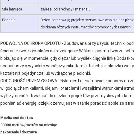
Siła łamiąca
zależał od średnicy i materiału
Podanie
Dzieci opracowują projekty rozrywkowe wspierające plecio
do tkania różnych instrumentów promocyjnych i innych.
PODWÓJNA OCHRONA OPLOTU - Zbudowana przy użyciu techniki podwó
ścieranie i wytrzymałości na rozciąganie.Włókna i pasma tworzą oc
blokując się w momencie, gdy ciężar lub wysiłek ciągnie linkę.Dodatkowa
scenariuszy o wysokim współczynniku tarcia, takich jak bloczki i wcią
kształt niż pojedyncze lub wydrążone plecionki.
ODPORNOŚĆ PRZEMYSŁOWA - Nylon jest niesamowicie odporny na zuży
wilgocią, chemikaliami, olejami, otarciami i wszelkimi warunkami a
wytrzymałość i trwałość do ciężkich projektów przemysłowych i komer
pochłaniać energię, dzięki czemu jest w stanie poradzić sobie ze s
Możliwość dostaw
100000 metrów/metrów na miesiąc
pakowanie i dostawa