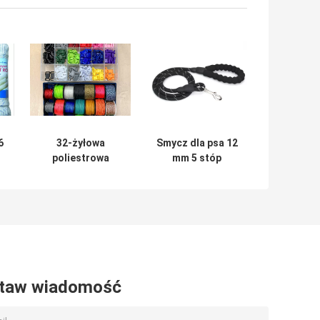
6
32-żyłowa
Smycz dla psa 12
poliestrowa
mm 5 stóp
pleciona lina
prowadzi miękka,
nylonowa 12 mm
mocna,
dostosowana do
odblaskowa lina
owijania
nylonowa
taw wiadomość