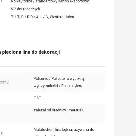
a:
Rolka / torba / standardowy karton eksportowy
5-7 dni roboczych
T / T, D / P, D / A, L / C, Western Union
leciona lina do dekoracji
Poliamid / Poliester o wysokiej
rzny:
wytrzymałości / Polipropylen;
T&T
zależał od średnicy i materiału
Multifuction, lina bębna, używana do
e: