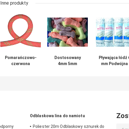
Inne produkty
Pomarańczowo-
Dostosowany
Pływająca łódź 
czerwona
4mm 5mm
mm Podwójna
dynamiczna lina
pleciony nylonowy
nylonowa lina
wspinaczkowa z
sznurek
jachtowa do
plecioną
Odblaskowa lina
szotów grota
nylonową liną 10,5
poliestrowa
mm
Zos
Odblaskowa lina do namiotu
oodporny
Poliester 20m Odblaskowy sznurek do