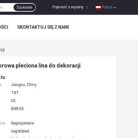
Poprosić o wycenę
Szukanie
|
Polish
OŚCI
SKONTAKTUJ SIĘ Z NAMI
cji
owa pleciona lina do dekoracji
tu:
a:
Jiangsu, Chiny
T&T
CE
BNR-05
nie:
Negocjowane
negotiated