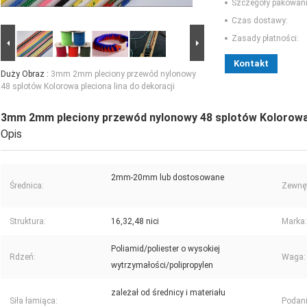
Szczegóły pakowani
Czas dostawy:
Zasady płatności:
Kontakt
Duży Obraz :
3mm 2mm pleciony przewód nylonowy
48 splotów Kolorowa pleciona lina do dekoracji
3mm 2mm pleciony przewód nylonowy 48 splotów Kolorowa p
Opis
2mm-20mm lub dostosowane
Średnica:
Zewnęt
Struktura:
16,32,48 nici
Marka:
Poliamid/poliester o wysokiej
Rdzeń:
Waga:
wytrzymałości/polipropylen
zależał od średnicy i materiału
Siła łamiąca:
Podani