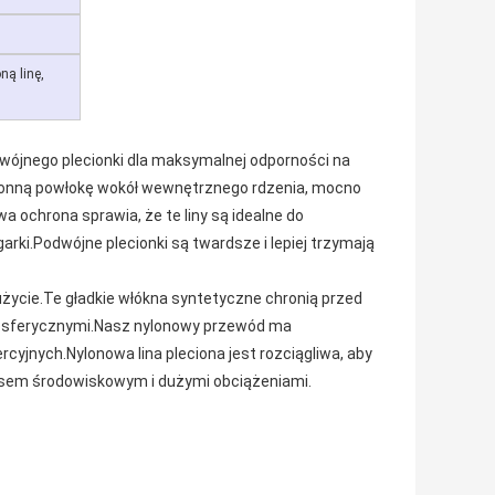
ną linę,
jnego plecionki dla maksymalnej odporności na
hronną powłokę wokół wewnętrznego rdzenia, mocno
 ochrona sprawia, że ​​te liny są idealne do
garki.Podwójne plecionki są twardsze i lepiej trzymają
cie.Te gładkie włókna syntetyczne chronią przed
tmosferycznymi.Nasz nylonowy przewód ma
cyjnych.Nylonowa lina pleciona jest rozciągliwa, aby
tresem środowiskowym i dużymi obciążeniami.