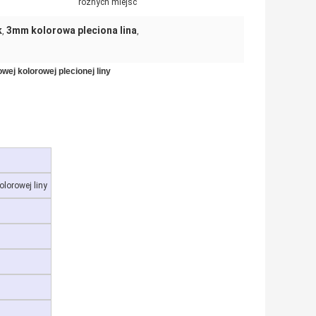
różnych miejsc
k
3mm kolorowa pleciona lina
,
,
wej kolorowej plecionej liny
olorowej liny