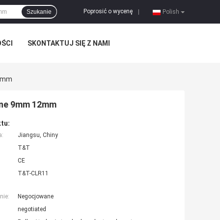
Poprosić o wycenę
Szukanie
|
Polish
OŚCI
SKONTAKTUJ SIĘ Z NAMI
12mm
czne 9mm 12mm
tu:
a:
Jiangsu, Chiny
T&T
CE
T&T-CLR11
nie:
Negocjowane
negotiated