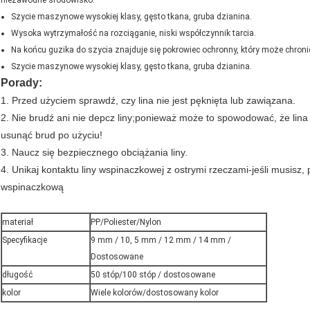
niezawodne środowisko.
Szycie maszynowe wysokiej klasy, gęsto tkana, gruba dzianina.
Wysoka wytrzymałość na rozciąganie, niski współczynnik tarcia.
Na końcu guzika do szycia znajduje się pokrowiec ochronny, który może chronić
Szycie maszynowe wysokiej klasy, gęsto tkana, gruba dzianina.
Porady:
1. Przed użyciem sprawdź, czy lina nie jest pęknięta lub zawiązana.
2. Nie brudź ani nie depcz liny;ponieważ może to spowodować, że lina
usunąć brud po użyciu!
3. Naucz się bezpiecznego obciążania liny.
4. Unikaj kontaktu liny wspinaczkowej z ostrymi rzeczami-jeśli musisz, p
wspinaczkową
materiał
PP/Poliester/Nylon
Specyfikacje
9 mm / 10, 5 mm / 12 mm / 14 mm /
Dostosowane
długość
50 stóp/100 stóp / dostosowane
kolor
Wiele kolorów/dostosowany kolor