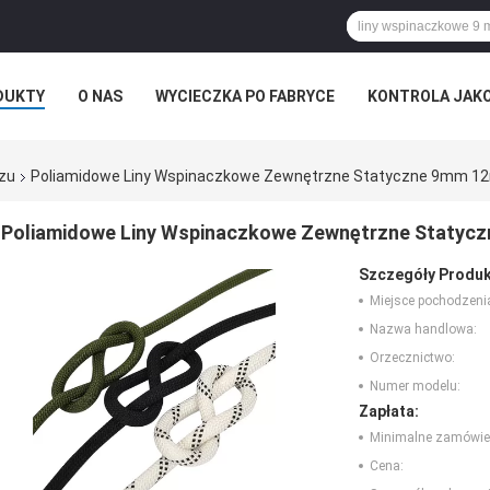
DUKTY
O NAS
WYCIECZKA PO FABRYCE
KONTROLA JAK
rzu
Poliamidowe Liny Wspinaczkowe Zewnętrzne Statyczne 9mm 
Poliamidowe Liny Wspinaczkowe Zewnętrzne Staty
Szczegóły Produk
Miejsce pochodzeni
Nazwa handlowa:
Orzecznictwo:
Numer modelu:
Zapłata:
Minimalne zamówie
Cena: