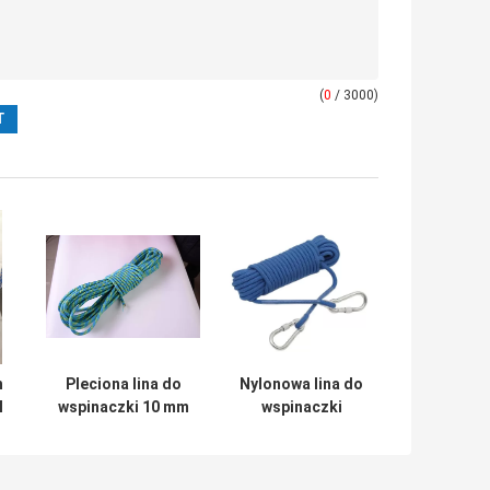
(
0
/ 3000)
h
Pleciona lina do
Nylonowa lina do
l
wspinaczki 10 mm
wspinaczki
Statyczna lina
statycznej 100
ratownicza na
stóp o wysokiej
zewnątrz
wytrzymałości z