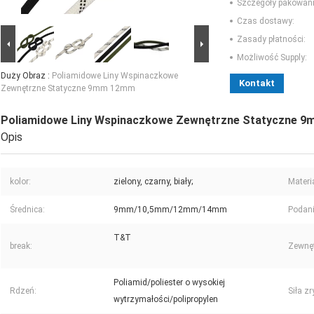
Szczegóły pakowani
Czas dostawy:
Zasady płatności:
Możliwość Supply:
Duży Obraz :
Poliamidowe Liny Wspinaczkowe
Kontakt
Zewnętrzne Statyczne 9mm 12mm
Poliamidowe Liny Wspinaczkowe Zewnętrzne Statyczne 
Opis
kolor:
zielony, czarny, biały;
Materia
Średnica:
9mm/10,5mm/12mm/14mm
Podani
T&T
break:
Zewnęt
Poliamid/poliester o wysokiej
Rdzeń:
Siła z
wytrzymałości/polipropylen