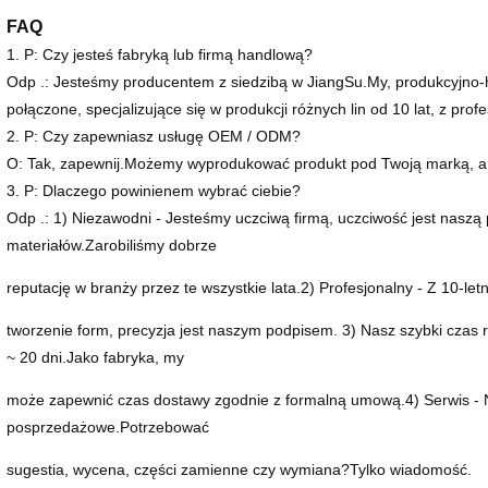
FAQ
1. P: Czy jesteś fabryką lub firmą handlową?
Odp .: Jesteśmy producentem z siedzibą w JiangSu.My, produkcyjno
połączone, specjalizujące się w produkcji różnych lin od 10 lat, z pro
2. P: Czy zapewniasz usługę OEM / ODM?
O: Tak, zapewnij.Możemy wyprodukować produkt pod Twoją marką, a
3. P: Dlaczego powinienem wybrać ciebie?
Odp .: 1) Niezawodni - Jesteśmy uczciwą firmą, uczciwość jest nasz
materiałów.Zarobiliśmy dobrze
reputację w branży przez te wszystkie lata.2) Profesjonalny - Z 10-l
tworzenie form, precyzja jest naszym podpisem. 3) Nasz szybki cza
~ 20 dni.Jako fabryka, my
może zapewnić czas dostawy zgodnie z formalną umową.4) Serwis - N
posprzedażowe.Potrzebować
sugestia, wycena, części zamienne czy wymiana?Tylko wiadomość.