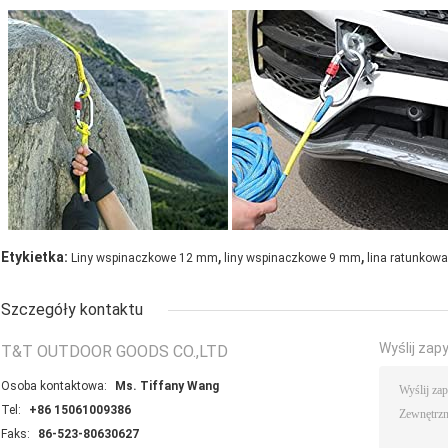
,
,
Etykietka:
Liny wspinaczkowe 12 mm
liny wspinaczkowe 9 mm
lina ratunkowa
Szczegóły kontaktu
Wyślij zap
T&T OUTDOOR GOODS CO.,LTD
Osoba kontaktowa:
Ms. Tiffany Wang
Tel:
+86 15061009386
Faks:
86-523-80630627