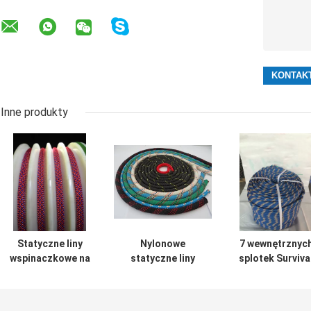
Inne produkty
Statyczne liny
Nylonowe
7 wewnętrznyc
wspinaczkowe na
statyczne liny
splotek Surviva
zewnątrz 10M
wspinaczkowe 9
Outdoor liny
352M
mm ~ 12 mm 48
wspinaczkowe
splotów do
550 Paracord