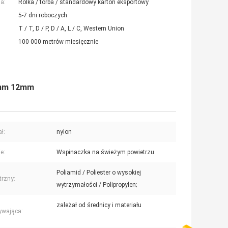
a:
Rolka / torba / standardowy karton eksportowy
5-7 dni roboczych
T / T, D / P, D / A, L / C, Western Union
100 000 metrów miesięcznie
9mm 12mm
ł:
nylon
e:
Wspinaczka na świeżym powietrzu
Poliamid / Poliester o wysokiej
rzny:
wytrzymałości / Polipropylen;
zależał od średnicy i materiału
rywająca: