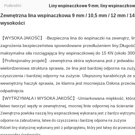
Liny wspinaczkowe 9 mm
liny wspinaczkow
Podkreślić:
,
Zewnętrzna lina wspinaczkowa 9 mm / 10,5 mm / 12 mm / 14 
wysokości
【WYSOKA JAKOŚĆ】 -Bezpieczna lina do wspinaczki na zewnątrz, lina 
zagrożenia bezpieczeństwa spowodowane przedłużeniem liny;Długość: 
maksymalna siła rozciągająca liny wspinaczkowej do 15 KN (około 300
【Profesjonalny projekt】-zewnętrzna skóra wykonana jest z jedwabiu 
wielordzeniowa struktura sprawia, że ​​lina jest bardziej odporna na zu
czyszczenia i bardziej odporny na zużycie. Ulepszony karabińczyk ze st
wewnętrzny haczyk sprawia, że ​​klamra jest mocniejsza.Osłona przeciw 
odpadnięcia
【WYTRZYMAŁA I WYSOKA JAKOŚĆ】-Umiarkowana miękkość, która jest
łatwo tworzyć węzły w zewnętrznej, mocnej linie odpornej na ścieranie
Zewnętrzna powłoka naszej liny wspinaczkowej wykonana jest z bardzo wytrzyma
odporne na zabrudzenia, łatwe do czyszczenia i bardziej odporne na zużycie.
Rdzeń liny statycznej wykonany jest z polipropylenu, który jest łatwy do przenos