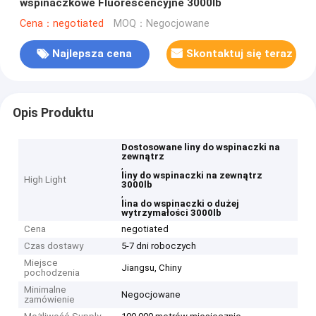
wspinaczkowe Fluorescencyjne 3000lb
Cena：negotiated
MOQ：Negocjowane
Najlepsza cena
Skontaktuj się teraz
Opis Produktu
Dostosowane liny do wspinaczki na
zewnątrz
,
liny do wspinaczki na zewnątrz
High Light
3000lb
,
lina do wspinaczki o dużej
wytrzymałości 3000lb
Cena
negotiated
Czas dostawy
5-7 dni roboczych
Miejsce
Jiangsu, Chiny
pochodzenia
Minimalne
Negocjowane
zamówienie