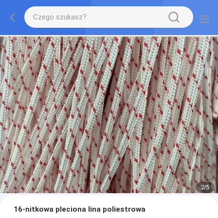
2
/
5
16-nitkowa pleciona lina poliestrowa