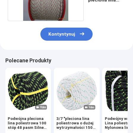
poliestrowa
Kontyntynuj
Polecane Produkty
Podwójna pleciona
3/7 "pleciona lina
Podwójny war
lina poliestrowa 100
poliestrowa o dużej
Lina poliestro
stóp 48 pasm Silne
wytrzymałości 150
Nylonowa lina
ciągnięcie do
stóp do huśtawki
ciągnięcia Arb