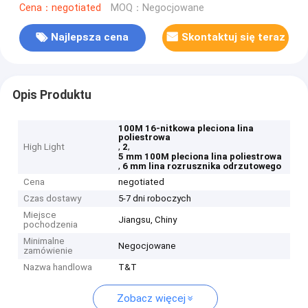
Cena：negotiated
MOQ：Negocjowane
Najlepsza cena
Skontaktuj się teraz
Opis Produktu
100M 16-nitkowa pleciona lina
poliestrowa
,
,
High Light
2
5 mm 100M pleciona lina poliestrowa
,
6 mm lina rozrusznika odrzutowego
Cena
negotiated
Czas dostawy
5-7 dni roboczych
Miejsce
Jiangsu, Chiny
pochodzenia
Minimalne
Negocjowane
zamówienie
Nazwa handlowa
T&T
Zobacz więcej