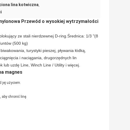
ciona lina kotwiczna
,
i
a nylonowa Przewód o wysokiej wytrzymałości
okujący ze stali nierdzewnej D-ring.Średnica: 1/3 "(8
funtów (500 kg)
biwakowania, turystyki pieszej, pływania łódką,
o ciągnięcia i naciągania, drugorzędnych lin
lub uzdę Line, Winch Line / Utility i więcej.
a na magnes
d jej użyciem.
 aby chronić linę.