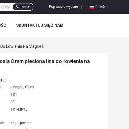
Poprosić o wycenę
Szukanie
|
Polish
OŚCI
SKONTAKTUJ SIĘ Z NAMI
a Do Łowienia Na Magnes
cala 8 mm pleciona lina do łowienia na
tu:
a:
Jiangsu, Chiny
T&T
CE
T&T-MR16
nie:
Negocjowane