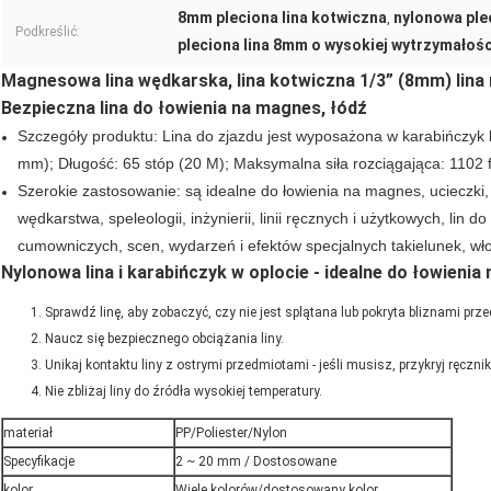
8mm pleciona lina kotwiczna
nylonowa ple
,
Podkreślić:
pleciona lina 8mm o wysokiej wytrzymałośc
Magnesowa lina wędkarska, lina kotwiczna 1/3” (8mm) lin
Bezpieczna lina do łowienia na magnes, łódź
Szczegóły produktu: Lina do zjazdu jest wyposażona w karabińczyk bl
mm); Długość: 65 stóp (20 M); Maksymalna siła rozciągająca: 1102 
Szerokie zastosowanie: są idealne do łowienia na magnes, ucieczki, 
wędkarstwa, speleologii, inżynierii, linii ręcznych i użytkowych, lin d
cumowniczych, scen, wydarzeń i efektów specjalnych takielunek, włok 
Nylonowa lina i karabińczyk w oplocie - idealne do łowieni
Sprawdź linę, aby zobaczyć, czy nie jest splątana lub pokryta bliznami prze
Naucz się bezpiecznego obciążania liny.
Unikaj kontaktu liny z ostrymi przedmiotami - jeśli musisz, przykryj ręcznik,
Nie zbliżaj liny do źródła wysokiej temperatury.
materiał
PP/Poliester/Nylon
Specyfikacje
2 ~ 20 mm / Dostosowane
kolor
Wiele kolorów/dostosowany kolor