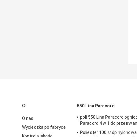
O
550 Lina Paracord
poli 550 Lina Paracord ogni
O nas
Paracord 4 w 1 do przetrwan
Wycieczka po fabryce
Poliester 100 stóp nylonowa
Kontrola jakości