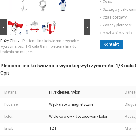
Cena:
Szczegóły pakowani
Czas dostawy:
Zasady płatności:
Możliwość Supply:
Duży Obraz :
Pleciona lina kotwiczna o wysokiej
Kontakt
wytrzymałości 1/3 cala 8 mm pleciona lina do
łowienia na magnes
Pleciona lina kotwiczna o wysokiej wytrzymałości 1/3 cala
Opis
Materiał:
PP/Poliester/Nylon
Dane t
Podanie:
Wędkarstwo magnetyczne
Długoś
kolor:
Wiele kolorów / dostosowany kolor
Rodzaj
break:
T&T
Miejsc