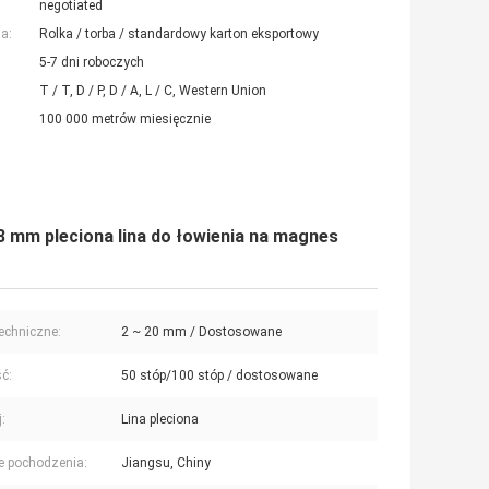
negotiated
a:
Rolka / torba / standardowy karton eksportowy
5-7 dni roboczych
T / T, D / P, D / A, L / C, Western Union
100 000 metrów miesięcznie
 8 mm pleciona lina do łowienia na magnes
echniczne:
2 ~ 20 mm / Dostosowane
ć:
50 stóp/100 stóp / dostosowane
:
Lina pleciona
e pochodzenia:
Jiangsu, Chiny