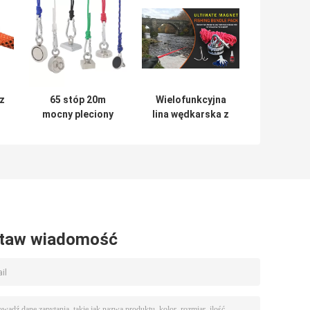
z
65 stóp 20m
Wielofunkcyjna
mocny pleciony
lina wędkarska z
przewód do
magnesem Nylon
dokowania łodzi
z karabińczykiem
a
dą
a
taw wiadomość