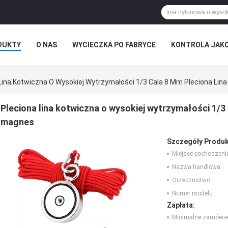
DUKTY
O NAS
WYCIECZKA PO FABRYCE
KONTROLA JAK
Lina Kotwiczna O Wysokiej Wytrzymałości 1/3 Cala 8 Mm Pleciona Lin
Pleciona lina kotwiczna o wysokiej wytrzymałości 1/3 
magnes
Szczegóły Produk
Miejsce pochodzeni
Nazwa handlowa:
Orzecznictwo:
Numer modelu:
Zapłata:
Minimalne zamówie