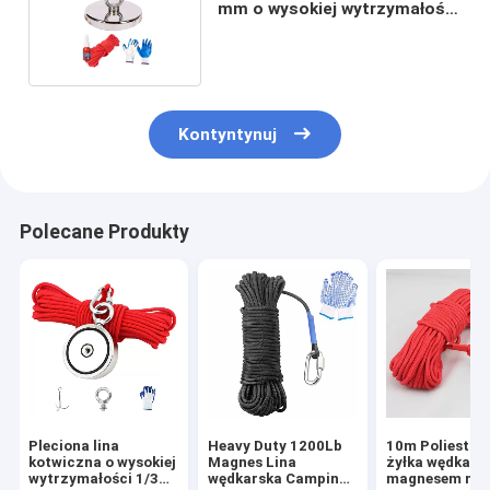
mm o wysokiej wytrzymałości
z karabińczykiem
Kontyntynuj
Polecane Produkty
Pleciona lina
Heavy Duty 1200Lb
10m Poliestro
kotwiczna o wysokiej
Magnes Lina
żyłka wędkars
wytrzymałości 1/3
wędkarska Camping
magnesem na