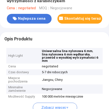
wytrzymałości z karabińczykiem
Cena：negotiated
MOQ：Negocjowane
Najlepsza cena
Skontaktuj się teraz
Opis Produktu
,
Uniwersalna lina nylonowa 6 mm
,
lina nylonowa 6 mm wędkarska
High Light
przewód o wysokiej wytrzymałości 6
mm
Cena
negotiated
Czas dostawy
5-7 dni roboczych
Miejsce
Jiangsu, Chiny
pochodzenia
Minimalne
Negocjowane
zamówienie
Możliwość Supply
100 000 metrów miesięcznie
Zobacz więcej