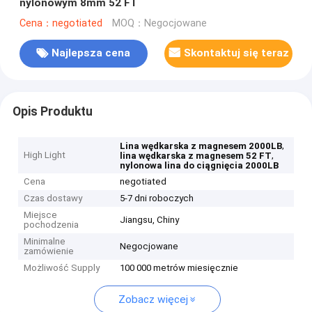
nylonowym 8mm 52 FT
Cena：negotiated
MOQ：Negocjowane
Najlepsza cena
Skontaktuj się teraz
Opis Produktu
,
Lina wędkarska z magnesem 2000LB
High Light
,
lina wędkarska z magnesem 52 FT
nylonowa lina do ciągnięcia 2000LB
Cena
negotiated
Czas dostawy
5-7 dni roboczych
Miejsce
Jiangsu, Chiny
pochodzenia
Minimalne
Negocjowane
zamówienie
Możliwość Supply
100 000 metrów miesięcznie
Zobacz więcej