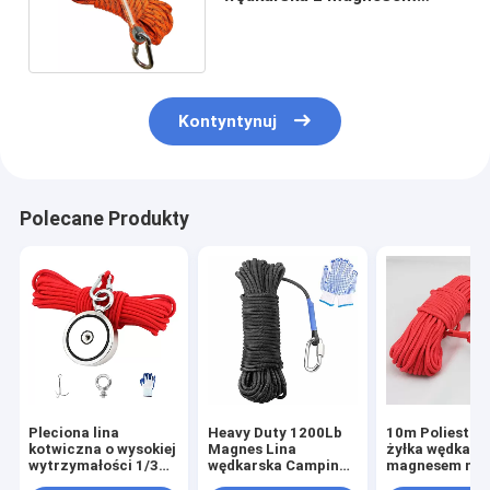
nylonowym 8mm 52 FT
Kontyntynuj
Polecane Produkty
Pleciona lina
Heavy Duty 1200Lb
10m Poliestro
kotwiczna o wysokiej
Magnes Lina
żyłka wędkars
wytrzymałości 1/3
wędkarska Camping
magnesem na
cala 8 mm pleciona
Lina nylonowa
zewnątrz Drz