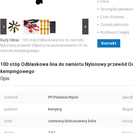
Cena:
Szczegóły pakowani
Czas dostawy:
Zasady płatności:
Możliwość Supply:
Duży Obraz :
100 stóp Odblaskowa lina do namiotu
Kontakt
Nylonowy przewód Odporny na promieniowanie UV do
namiotu kempingowego
100 stóp Odblaskowa lina do namiotu Nylonowy przewód O
kempingowego
Opis
materiał:
PP/Poliester/Nylon
Specyfi
podanie:
kemping
długoś
kolor:
czerwony/dostosowany kolor
rodzaj