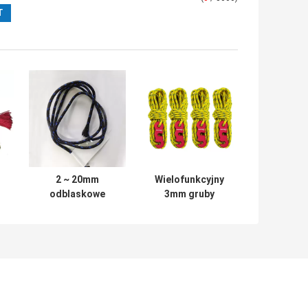
2 ~ 20mm
Wielofunkcyjny
odblaskowe
3mm gruby
nylonowe linki
pleciony sznurek
naciągowe do
odblaskowy do
namiotu
namiotu 550Lbs
kempingowego