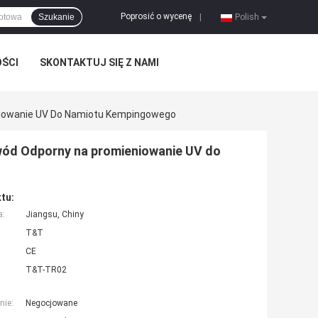
Poprosić o wycenę
Szukanie
|
Polish
OŚCI
SKONTAKTUJ SIĘ Z NAMI
niowanie UV Do Namiotu Kempingowego
wód Odporny na promieniowanie UV do
tu:
a:
Jiangsu, Chiny
T&T
CE
T&T-TR02
nie:
Negocjowane