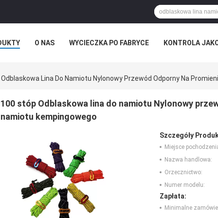
DUKTY
O NAS
WYCIECZKA PO FABRYCE
KONTROLA JAK
 Odblaskowa Lina Do Namiotu Nylonowy Przewód Odporny Na Promie
100 stóp Odblaskowa lina do namiotu Nylonowy prze
namiotu kempingowego
Szczegóły Produk
Miejsce pochodzeni
Nazwa handlowa:
Orzecznictwo:
Numer modelu:
Zapłata:
Minimalne zamówie