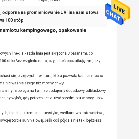
e pochodzenia:
Jiangsu, Chiny
a
odporna na promieniowanie UV lina namiotowa
,
,
wa 100 stóp
o namiotu kempingowego, opakowanie
wych linek, a każda linia jest skręcona 3 pasmami, co
 100 stóp.Bez względu na to, czy jesteś początkującym, czy
haci się, przejrzysta tekstura, która pozwala ładnie i mocno
 ma nic ważniejszego niż mocny chwyt.
 innymi polega na tym, że dodajemy dodatkowy odblaskowy
Idealny wybór, gdy potrzebujesz użyć przedmiotu w nocy lub w
h, takich jak kemping, turystyka, wędkarstwo, ratownictwo,
ojej torbie survivalowej.Jeśli coś pójdzie nie tak, będziesz