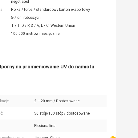
negotiated
a:
Rolka / torba / standardowy karton eksportowy
5-7 dni roboczych
T / T, D / P, D / A, L / C, Western Union
100 000 metrów miesięcznie
dporny na promieniowanie UV do namiotu
kacje:
2 ~ 20 mm / Dostosowane
ć:
50 stóp/100 stóp / dostosowane
:
Pleciona lina