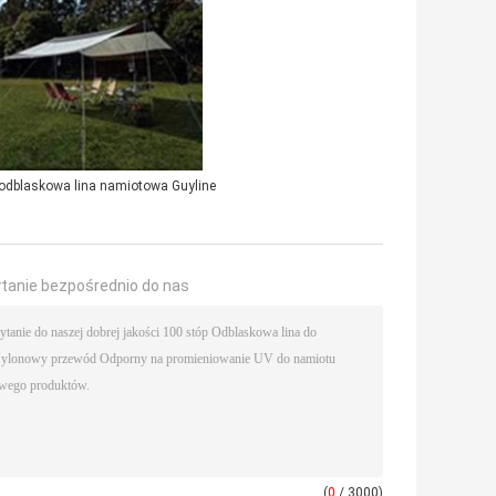
odblaskowa lina namiotowa Guyline
ytanie bezpośrednio do nas
(
0
/ 3000)