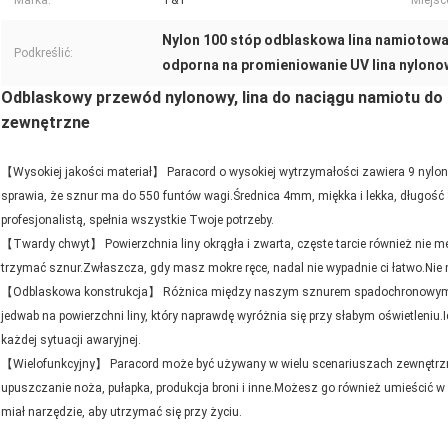
Marka:
T&T
Miejsc
Nylon 100 stóp odblaskowa lina namiotow
Podkreślić:
odporna na promieniowanie UV lina nylono
Odblaskowy przewód nylonowy, lina do naciągu namiotu d
zewnętrzne
【Wysokiej jakości materiał】 Paracord o wysokiej wytrzymałości zawiera 9 nylono
sprawia, że ​​sznur ma do 550 funtów wagi.Średnica 4mm, miękka i lekka, długość
profesjonalistą, spełnia wszystkie Twoje potrzeby.
【Twardy chwyt】 Powierzchnia liny okrągła i zwarta, częste tarcie również nie mec
trzymać sznur.Zwłaszcza, gdy masz mokre ręce, nadal nie wypadnie ci łatwo.Nie
【Odblaskowa konstrukcja】 Różnica między naszym sznurem spadochronowym a
jedwab na powierzchni liny, który naprawdę wyróżnia się przy słabym oświetleniu.
każdej sytuacji awaryjnej.
【Wielofunkcyjny】 Paracord może być używany w wielu scenariuszach zewnętrznyc
upuszczanie noża, pułapka, produkcja broni i inne.Możesz go również umieścić w sw
miał narzędzie, aby utrzymać się przy życiu.