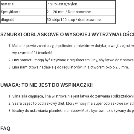
materiał
PP/Poliester/Nylon
Specyfikacje
2 ~ 20 mm / Dostosowane
długość
50 stóp/100 stóp / dostosowane
SZNURKI ODBLASKOWE O WYSOKIEJ WYTRZYMAŁOŚC
Materiał powierzchni przyjął poliester, z miękkim w dotyku, a wnętrze jest
wytrzymałość i trwałość.
Liny namiotu mogą być używane z regulatorami liny, aby łatwo dostosować 
Lina namiotowa nadaje się do regulatorów lin z otworem około
2,5 mm
.
UWAGA: TO NIE JEST DO WSPINACZKI!
Silna siła ciągnąca, lina wiatrowa nie jest łatwa do zerwania i odkształceni
Szara część to odblaskowy drut, który w nocy ma super odblaskowe świat
Idealny do ustawiania plandek i namiotów.Może być również używany do pa
FAQ