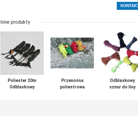
Inne produkty
Poliester 20m
Przenośna
Odblaskowy
Odblaskowy
poliestrowa
sznur do liny
sznurek do liny
zewnętrzna
namiotowej 2,5
namiotowej do
wiatroodporna
mm
mocowania
odblaskowa lina
hamaka
namiotowa na
kemping