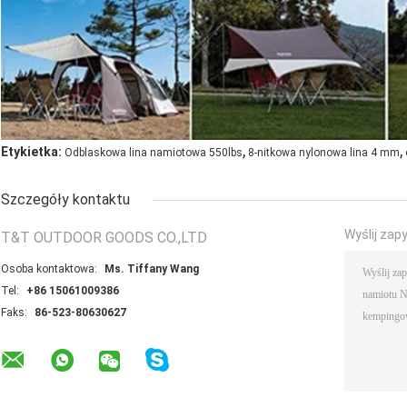
,
,
Etykietka:
Odblaskowa lina namiotowa 550lbs
8-nitkowa nylonowa lina 4 mm
Szczegóły kontaktu
Wyślij zap
T&T OUTDOOR GOODS CO.,LTD
Osoba kontaktowa:
Ms. Tiffany Wang
Tel:
+86 15061009386
Faks:
86-523-80630627