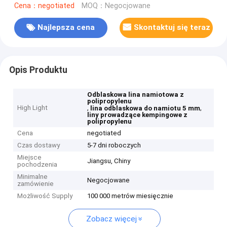
Cena：negotiated
MOQ：Negocjowane
Najlepsza cena
Skontaktuj się teraz
Opis Produktu
Odblaskowa lina namiotowa z
polipropylenu
High Light
,
,
lina odblaskowa do namiotu 5 mm
liny prowadzące kempingowe z
polipropylenu
Cena
negotiated
Czas dostawy
5-7 dni roboczych
Miejsce
Jiangsu, Chiny
pochodzenia
Minimalne
Negocjowane
zamówienie
Możliwość Supply
100 000 metrów miesięcznie
Zobacz więcej