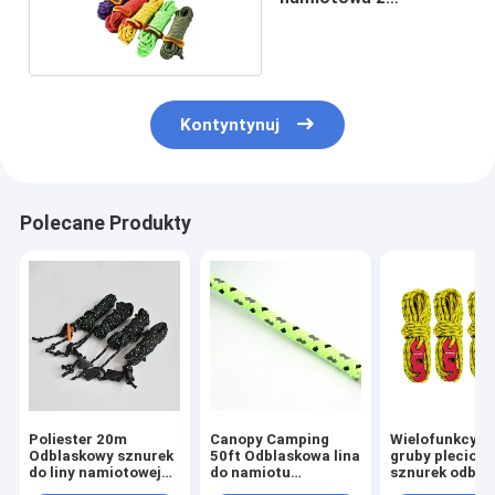
polipropylenu
Kontyntynuj
Polecane Produkty
Poliester 20m
Canopy Camping
Wielofunkcyj
Odblaskowy sznurek
50ft Odblaskowa lina
gruby pleciony
do liny namiotowej
do namiotu
sznurek odbla
do mocowania
Regulowana długość
do namiotu 55