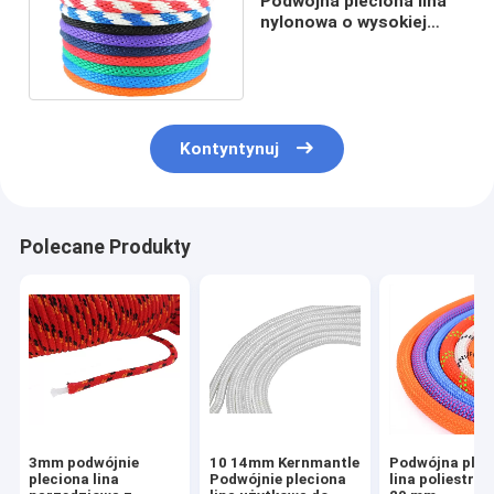
Podwójna pleciona lina
nylonowa o wysokiej
wytrzymałości do
pakowania
Kontyntynuj
Polecane Produkty
3mm podwójnie
10 14mm Kernmantle
Podwójna plec
pleciona lina
Podwójnie pleciona
lina poliestrow