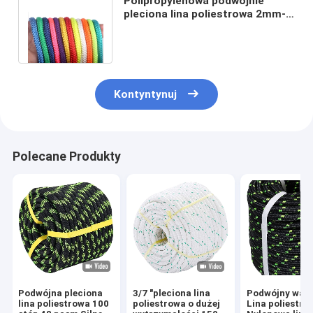
Polipropylenowa podwójnie
pleciona lina poliestrowa 2mm-
20mm Odporność na
promieniowanie UV
Kontyntynuj
Polecane Produkty
Podwójna pleciona
3/7 "pleciona lina
Podwójny war
lina poliestrowa 100
poliestrowa o dużej
Lina poliestro