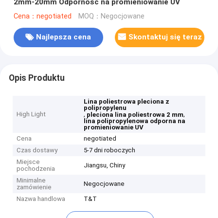
2mm-20mm Odporność na promieniowanie UV
Cena：negotiated
MOQ：Negocjowane
Najlepsza cena
Skontaktuj się teraz
Opis Produktu
Lina poliestrowa pleciona z
polipropylenu
High Light
,
,
pleciona lina poliestrowa 2 mm
lina polipropylenowa odporna na
promieniowanie UV
Cena
negotiated
Czas dostawy
5-7 dni roboczych
Miejsce
Jiangsu, Chiny
pochodzenia
Minimalne
Negocjowane
zamówienie
Nazwa handlowa
T&T