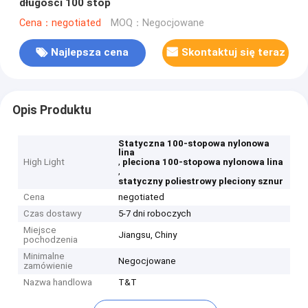
długości 100 stóp
Cena：negotiated
MOQ：Negocjowane
Najlepsza cena
Skontaktuj się teraz
Opis Produktu
Statyczna 100-stopowa nylonowa
lina
,
High Light
pleciona 100-stopowa nylonowa lina
,
statyczny poliestrowy pleciony sznur
Cena
negotiated
Czas dostawy
5-7 dni roboczych
Miejsce
Jiangsu, Chiny
pochodzenia
Minimalne
Negocjowane
zamówienie
Nazwa handlowa
T&T