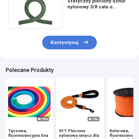
Statyczny pleciony sznur
nylonowy 3/8 cala o
długości 100 stóp
Kontyntynuj
Polecane Produkty
Tęczowa,
5FT Pleciona
Kolorowa,
fluorescencyjna lina
nylonowa smycz dla
fluorescencyjn