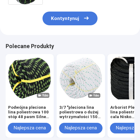
Kontyntynuj
Polecane Produkty
Podwójna pleciona
3/7 "pleciona lina
Arborist Pleci
lina poliestrowa 100
poliestrowa o dużej
lina poliestro
stóp 48 pasm Silne
wytrzymałości 150
cala Nisko
ciągnięcie do
stóp do huśtawki
rozciągliwa li
wspinaczki na
wiązanej
Heavy Duty
Najlepsza cena
Najlepsza cena
Najlepsza 
olinowaniu