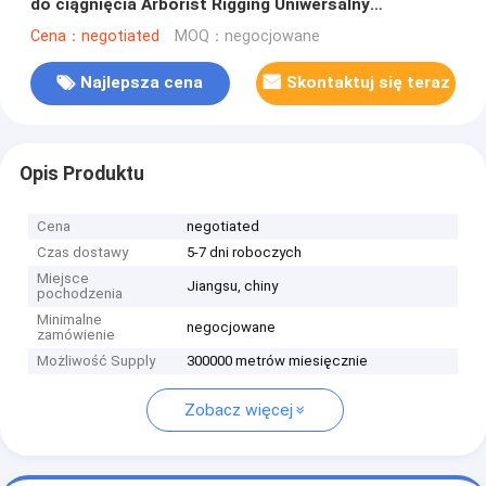
do ciągnięcia Arborist Rigging Uniwersalny
olinowanie byka 1/2 cala x 150 stóp
Cena：negotiated
MOQ：negocjowane
Najlepsza cena
Skontaktuj się teraz
Opis Produktu
Cena
negotiated
Czas dostawy
5-7 dni roboczych
Miejsce
Jiangsu, chiny
pochodzenia
Minimalne
negocjowane
zamówienie
Możliwość Supply
300000 metrów miesięcznie
Zobacz więcej