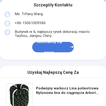
Szczegóły Kontaktu
Ms. Tiffany Wang
+86 15061009386
Budynek nr 6, najlepszy rynek dekoracji, miasto
Taizhou, Jiangsu, Chiny
Skontaktuj się
teraz
Uzyskaj Najlepszą Cenę Za
Podwójny warkocz Lina poliestrowa
Nylonowa lina do ciągnięcia Arborist
Rigging Uniwersalny olinowanie byka
1/2 cala x 150 stóp