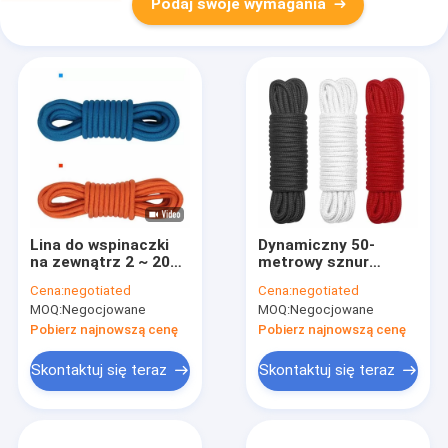
Podaj swoje wymagania
Lina do wspinaczki
Dynamiczny 50-
na zewnątrz 2 ~ 20
metrowy sznur
mm Nylonowa lina 50
nylonowy do
Cena:
negotiated
Cena:
negotiated
stóp z karabinkami
wspinaczki na
MOQ:
Negocjowane
MOQ:
Negocjowane
zewnątrz do prac
lotniczych
Pobierz najnowszą cenę
Pobierz najnowszą cenę
Skontaktuj się teraz
Skontaktuj się teraz