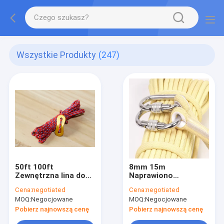
Wszystkie Produkty
(247)
50ft 100ft
8mm 15m
Zewnętrzna lina do
Naprawiono
wspinaczki skałkowej
ognioodporną linę
Cena:
negotiated
Cena:
negotiated
ratunkową do
MOQ:
Negocjowane
MOQ:
Negocjowane
ratownictwa
Pobierz najnowszą cenę
Pobierz najnowszą cenę