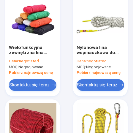
Wielofunkcyjna
Nylonowa lina
zewnętrzna lina
wspinaczkowa do
nylonowa o niskiej
wspinaczki linowej 12
Cena:
negotiated
Cena:
negotiated
rozciągliwości liny
mm lina statyczna
MOQ:
Negocjowane
MOQ:
Negocjowane
bezpieczeństwa
do użytku na
zewnątrz
Pobierz najnowszą cenę
Pobierz najnowszą cenę
Skontaktuj się teraz
Skontaktuj się teraz
Dom
Produkty
O nas