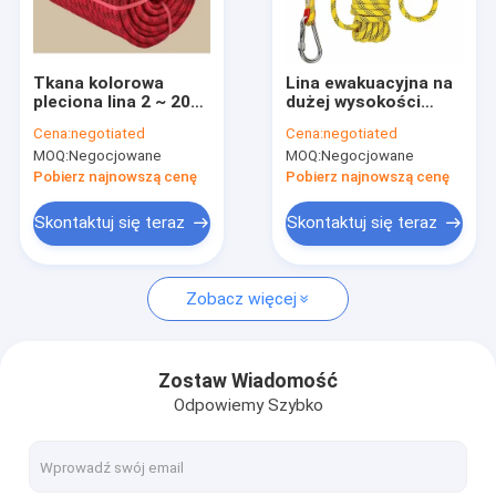
Wycieczka po fabryce
Kontrola jakości
Tkana kolorowa
Lina ewakuacyjna na
pleciona lina 2 ~ 20
dużej wysokości
Skontaktuj się z nami
mm nylonowa lina
Poliestrowa lina
Cena:
negotiated
Cena:
negotiated
namiotowa na
wspinaczkowa 50
MOQ:
Negocjowane
MOQ:
Negocjowane
zewnątrz
stóp 330 funtów
Pobierz najnowszą cenę
Pobierz najnowszą cenę
Pleciona lina nylonowa
Skontaktuj się teraz
Skontaktuj się teraz
Pleciona lina poliestrowa
Zobacz więcej
Pleciona lina polipropylenowa
Pleciona lina użytkowa
Zostaw Wiadomość
Odpowiemy Szybko
550 Lina Paracord
Odblaskowa lina do namiotu