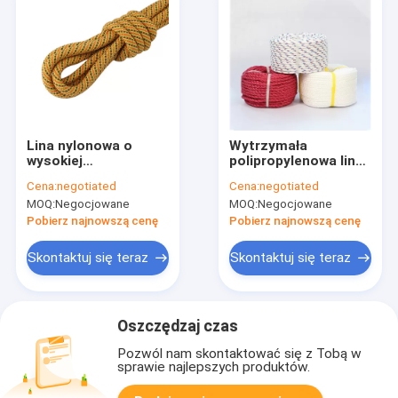
Lina nylonowa o
Wytrzymała
wysokiej
polipropylenowa lina
wytrzymałości z
nylonowa
Cena:
negotiated
Cena:
negotiated
oplotem
zewnętrzna 3/8 cala
MOQ:
Negocjowane
MOQ:
Negocjowane
diamentowym 5 mm
X 100 stóp Odporna
100 stóp z
na pleśń
Pobierz najnowszą cenę
Pobierz najnowszą cenę
polipropylenu
Paracord
Skontaktuj się teraz
Skontaktuj się teraz
Oszczędzaj czas
Pozwól nam skontaktować się z Tobą w
sprawie najlepszych produktów.