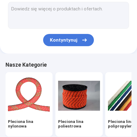
Magnesowa lina wędkarska
Zewnętrzna lina nylonowa
Kempingowe liny dla facetów
Kontyntynuj
Lina asekuracyjna
Liny do wspinaczki na świeżym powietrzu
Nasze Kategorie
Pleciona lina
Pleciona lina
Pleciona lina
nylonowa
poliestrowa
polipropyleno