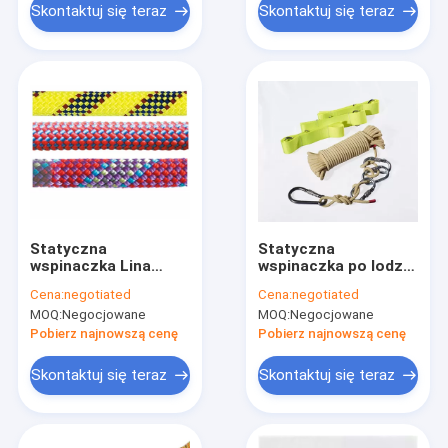
Skontaktuj się teraz
Skontaktuj się teraz
Statyczna
Statyczna
wspinaczka Lina
wspinaczka po lodzie
zabezpieczająca
Lina wspinaczkowa
Cena:
negotiated
Cena:
negotiated
przed upadkiem
10M 32ft do ucieczki
MOQ:
Negocjowane
MOQ:
Negocjowane
Bezpieczeństwo
zjazdu 100-stopowa
Pobierz najnowszą cenę
Pobierz najnowszą cenę
lina nylonowa
Skontaktuj się teraz
Skontaktuj się teraz