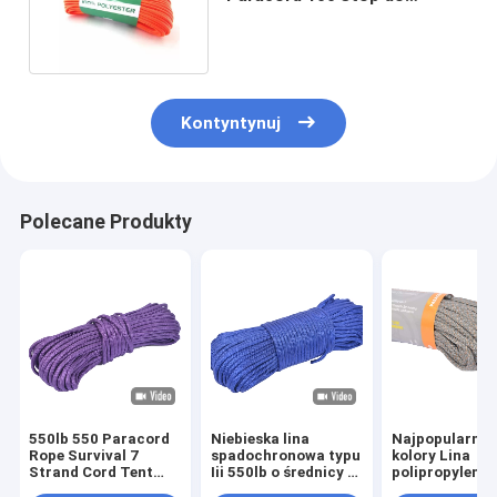
awaryjnych wędrówek
Kontyntynuj
Polecane Produkty
550lb 550 Paracord
Niebieska lina
Najpopularnie
Rope Survival 7
spadochronowa typu
kolory Lina
Strand Cord Tent
Iii 550lb o średnicy 4
polipropyleno
Outdoor do
mm do przetrwania
4mm 550 Para