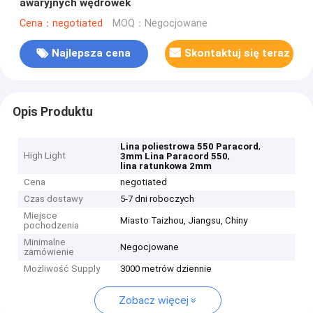
awaryjnych wędrówek
Cena：negotiated
MOQ：Negocjowane
Najlepsza cena
Skontaktuj się teraz
Opis Produktu
,
Lina poliestrowa 550 Paracord
High Light
,
3mm Lina Paracord 550
lina ratunkowa 2mm
Cena
negotiated
Czas dostawy
5-7 dni roboczych
Miejsce
Miasto Taizhou, Jiangsu, Chiny
pochodzenia
Minimalne
Negocjowane
zamówienie
Możliwość Supply
3000 metrów dziennie
Zobacz więcej